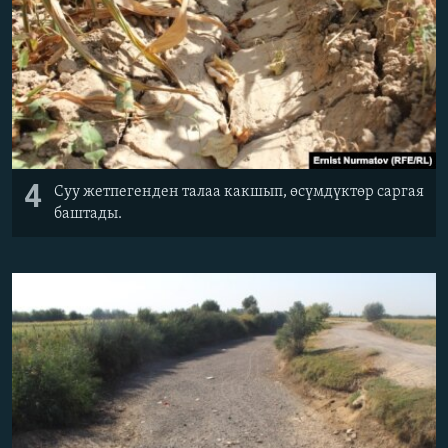
4
Суу жетпегенден талаа какшып, өсүмдүктөр саргая
баштады.