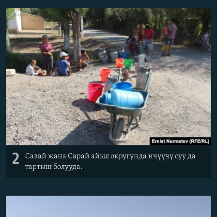
2
Савай жана Сарай айыл округунда ичүүчү суу да
тартыш болууда.