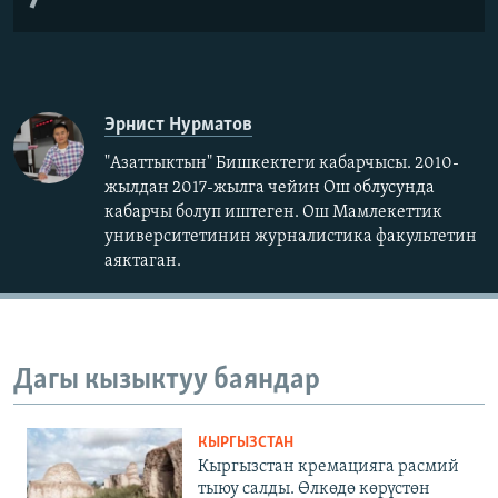
Эрнист Нурматов
"Азаттыктын" Бишкектеги кабарчысы. 2010-
жылдан 2017-жылга чейин Ош облусунда
кабарчы болуп иштеген. Ош Мамлекеттик
университетинин журналистика факультетин
аяктаган.
Дагы кызыктуу баяндар
КЫРГЫЗСТАН
Кыргызстан кремацияга расмий
тыюу салды. Өлкөдө көрүстөн