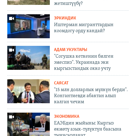
жетиштүүбү?
ЭРКИНДИК
Иштерман мигранттардын
коомдогу орду кандай?
АДАМ УКУКТАРЫ
"Согушка кеткенин билген
эмеспиз". Украинада эки
кыргызстандык окко учту
САЯСАТ
"15 млн долларлык мүлкүн берди".
Конгантиевди абактан алып
калган чечим
ЭКОНОМИКА
ЕАЭБдин жыйыны: Кыргыз
өкмөтү азык-түлүктүн баасына
тынчсызданат