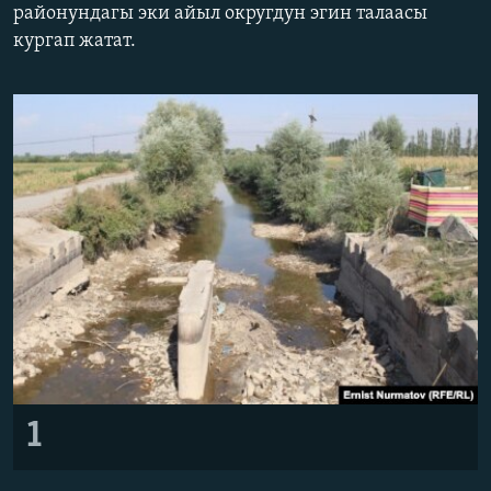
районундагы эки айыл округдун эгин талаасы
ОНЛАЙН ШЕРИНЕ
ЭЖЕ-СИҢДИЛЕР
кургап жатат.
АЗАТТЫК+
ЫҢГАЙСЫЗ СУРООЛОР
ЭЕ/АРнун бардык сайттары
1