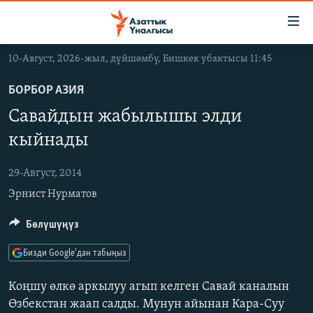
Линктер
Мазмунга
өтүңүз
10-Август, 2026-жыл, дүйшөмбү, Бишкек убактысы 11:45
Навигацияга
ЖАҢЫЛЫКТАР
өтүңүз
БОРБОР АЗИЯ
КЫРГЫЗСТАН
Издөөгө
Савайдын жабылышы элди
салыңыз
ДҮЙНӨ
КЫРГЫЗСТАН
кыйнады
УКРАИНА
САЯСАТ
ДҮЙНӨ
29-Август, 2014
АТАЙЫН ИЛИКТӨӨ
ЭКОНОМИКА
БОРБОР АЗИЯ
Эрнист Нурматов
ТВ ПРОГРАММАЛАР
МАДАНИЯТ
ПОДКАСТ
Бөлүшүңүз
БҮГҮН АЗАТТЫКТА
ӨЗГӨЧӨ ПИКИР
ЭКСПЕРТТЕР ТАЛДАЙТ
Бизди Google'дан табыңыз
БИЗ ЖАНА ДҮЙНӨ
Коңшу өлкө аркылуу агып келген Савай каналын
Русский
ДАНИСТЕ
Өзбекстан жаап салды. Мунун айынан Кара-Суу