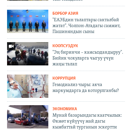
БОРБОР АЗИЯ
"ЕАЭБдин талаптары сакталбай
жатат". Чолпон-Атадагы саммит,
Пашиняндын сыны
КООПСУЗДУК
"Эң биринчи – камсыздандыруу".
Бийик чокуларга чыгуу үчүн
жаңы талап
КОРРУПЦИЯ
Гемодиализ чыры: акча
маркумдарга да которулганбы?
ЭКОНОМИКА
Мунай базарындагы каатчылык:
Өкмөт күйүүчү май дагы
кымбаттай турганын эскертти