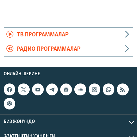
ТВ ПРОГРАММАЛАР
РАДИО ПРОГРАММАЛАР
ОНЛАЙН ШЕРИНЕ
БИЗ ЖӨНҮНДӨ
"АЗАТТЫКТЫН" САНДЫГЫ