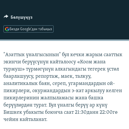
ОНЛАЙН ШЕРИНЕ
ЭЖЕ-СИҢДИЛЕР
АЗАТТЫК+
Бөлүшүңүз
ЫҢГАЙСЫЗ СУРООЛОР
Бизди Google'дан табыңыз
ЭЕ/АРнун бардык сайттары
"Азаттык үналгысынын" бул кечки жарым сааттык
экинчи берүүсүнүн кайталоосу «Коом жана
турмуш» түрмөгүнүн алкагындагы тегерек үстөл
баарлашуусу, репортаж, маек, талкуу,
аналитикалык баян, сереп, угармандардын ой-
пикирлери, окурмандардын э-кат аркылуу келген
пикирлеринин жалпыламасы жана башка
берүүлөрдөн турат. Бул үналгы берүү ар күнү
Бишкек убакыты боюнча саат 21:30данн 22:00гө
чейин кайталанат.