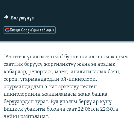
ОНЛАЙН ШЕРИНЕ
ЭЖЕ-СИҢДИЛЕР
АЗАТТЫК+
Бөлүшүңүз
ЫҢГАЙСЫЗ СУРООЛОР
Бизди Google'дан табыңыз
ЭЕ/АРнун бардык сайттары
"Азаттык үналгысынын" бул кечки алгачкы жарым
сааттык берүүсү жергиликтүү жана эл аралык
кабарлар, репортаж, маек, аналитикалык баян,
сереп, угармандардын ой-пикирлери,
окурмандардын э-кат аркылуу келген
пикирлеринин жалпыламасы жана башка
берүүлөрдөн турат. Бул үналгы берүү ар күнү
Бишкек убакыты боюнча саат 22:05тен 22:30га
чейин кайталанат.