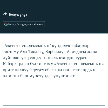
ОНЛАЙН ШЕРИНЕ
ЭЖЕ-СИҢДИЛЕР
АЗАТТЫК+
Бөлүшүңүз
ЫҢГАЙСЫЗ СУРООЛОР
Бизди Google'дан табыңыз
ЭЕ/АРнун бардык сайттары
"Азаттык үналгысынын" күндөлүк кабарлар
топтому Ала-Тоодогу, Борбордук Азиядагы жана
дүйнөдөгү эң соңку жаңылыктардан турат.
Кабарлардын бул топтому «Азаттык үналгысынын»
оригиналдуу берүүсү обого чыккан сааттардын
алгачкы беш мүнөтүндө сунушталат.