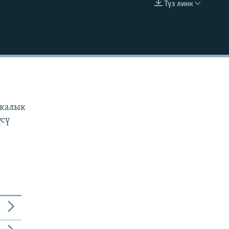
Түз линк
EMBED
н
з
икалык
үсү