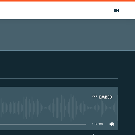
EMBED
able
1:00:00