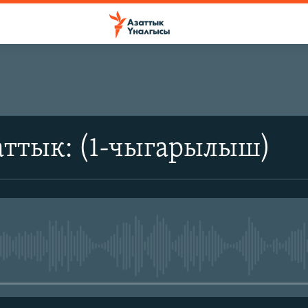
аттык: (1-чыгарылыш)
No media source currently avail