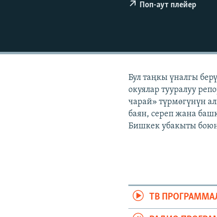
ЭЖЕ-СИҢДИЛЕР
Поп-аут плейер
АЗАТТЫК+
ЫҢГАЙСЫЗ СУРООЛОР
Бул таңкы үналгы бер
окуялар тууралуу репо
чарай» түрмөгүнүн ал
баян, сереп жана башк
Бишкек убакыты боюнч
ТВ ПРОГРАММА