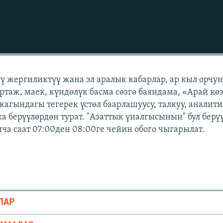
үү жергиликтүү жана эл аралык кабарлар, ар кыл орчу
ртаж, маек, күндөлүк басма сөзгө баяндама, «Арай кө
кагындагы тегерек үстөл баарлашуусу, талкуу, аналит
а берүүлөрдөн турат. "Азаттык үналгысынын" бул берү
а саат 07:00ден 08:00ге чейин обого чыгарылат.
ЛАР