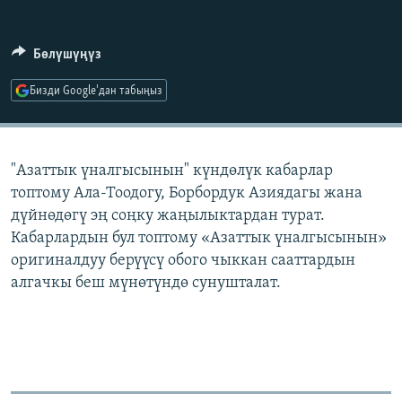
ОНЛАЙН ШЕРИНЕ
ЭЖЕ-СИҢДИЛЕР
АЗАТТЫК+
Бөлүшүңүз
ЫҢГАЙСЫЗ СУРООЛОР
Бизди Google'дан табыңыз
ЭЕ/АРнун бардык сайттары
"Азаттык үналгысынын" күндөлүк кабарлар
топтому Ала-Тоодогу, Борбордук Азиядагы жана
дүйнөдөгү эң соңку жаңылыктардан турат.
Кабарлардын бул топтому «Азаттык үналгысынын»
оригиналдуу берүүсү обого чыккан сааттардын
алгачкы беш мүнөтүндө сунушталат.