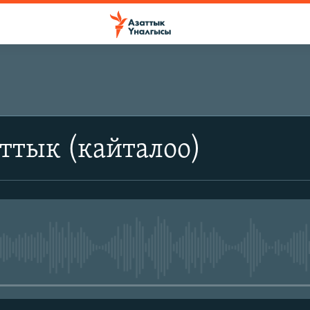
ттык (кайталоо)
No media source currently avail