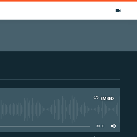
EMBED
able
30:00