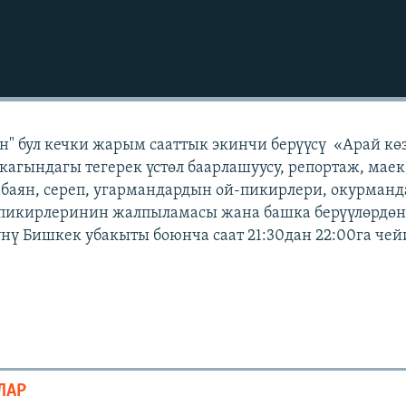
" бул кечки жарым сааттык экинчи берүүсү «Арай кө
кагындагы тегерек үстөл баарлашуусу, репортаж, маек
 баян, сереп, угармандардын ой-пикирлери, окурман
 пикирлеринин жалпыламасы жана башка берүүлөрдөн 
күнү Бишкек убакыты боюнча саат 21:30дан 22:00га че
ЛАР