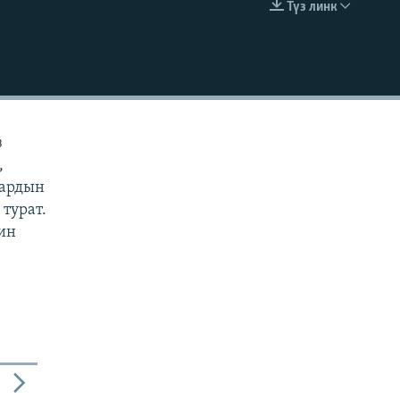
Түз линк
EMBED
з
,
дардын
турат.
йин