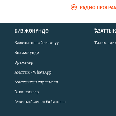
РАДИО ПРОГРА
БИЗ ЖӨНҮНДӨ
"АЗАТТЫ
Блоктолгон сайтты ачуу
Тилим - ди
Биз жөнүндө
Русский
Эрежелер
Азаттык - WhatsApp
ОНЛАЙН ШЕРИНЕ
Азаттыктын тиркемеси
Вакансиялар
"Азаттык" менен байланыш
ЭЕ/АРнун бардык сайттары