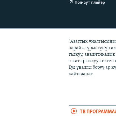
ЭЖЕ-СИҢДИЛЕР
Поп-аут плейер
АЗАТТЫК+
ЫҢГАЙСЫЗ СУРООЛОР
"Азаттык үналгысынын
чарай» түрмөгүнүн ал
талкуу, аналитикалык
э-кат аркылуу келген
Бул үналгы берүү ар 
кайталанат.
ТВ ПРОГРАММА