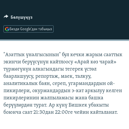
ОНЛАЙН ШЕРИНЕ
ЭЖЕ-СИҢДИЛЕР
АЗАТТЫК+
Бөлүшүңүз
ЫҢГАЙСЫЗ СУРООЛОР
Бизди Google'дан табыңыз
ЭЕ/АРнун бардык сайттары
"Азаттык үналгысынын" бул кечки жарым сааттык
экинчи берүүсүнүн кайтлоосу «Арай көз чарай»
түрмөгүнүн алкагындагы тегерек үстөл
баарлашуусу, репортаж, маек, талкуу,
аналитикалык баян, сереп, угармандардын ой-
пикирлери, окурмандардын э-кат аркылуу келген
пикирлеринин жалпыламасы жана башка
берүүлөрдөн турат. Ар күнү Бишкек убакыты
боюнча саат 21:30дан 22:00ге чейин кайталанат.