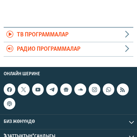
ТВ ПРОГРАММАЛАР
РАДИО ПРОГРАММАЛАР
ОНЛАЙН ШЕРИНЕ
БИЗ ЖӨНҮНДӨ
"АЗАТТЫКТЫН" САНДЫГЫ