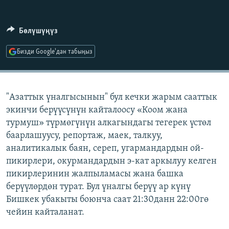
ОНЛАЙН ШЕРИНЕ
ЭЖЕ-СИҢДИЛЕР
АЗАТТЫК+
Бөлүшүңүз
ЫҢГАЙСЫЗ СУРООЛОР
Бизди Google'дан табыңыз
ЭЕ/АРнун бардык сайттары
"Азаттык үналгысынын" бул кечки жарым сааттык
экинчи берүүсүнүн кайталоосу «Коом жана
турмуш» түрмөгүнүн алкагындагы тегерек үстөл
баарлашуусу, репортаж, маек, талкуу,
аналитикалык баян, сереп, угармандардын ой-
пикирлери, окурмандардын э-кат аркылуу келген
пикирлеринин жалпыламасы жана башка
берүүлөрдөн турат. Бул үналгы берүү ар күнү
Бишкек убакыты боюнча саат 21:30данн 22:00гө
чейин кайталанат.