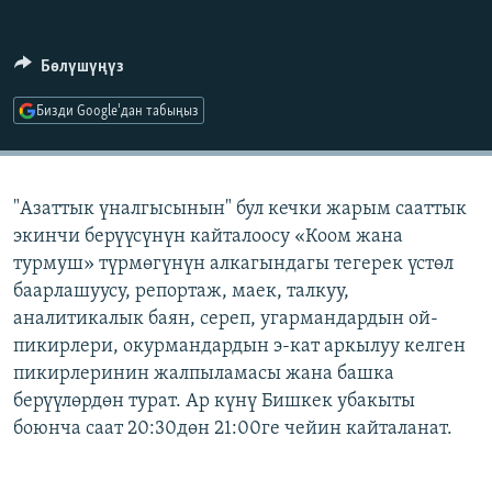
ОНЛАЙН ШЕРИНЕ
ЭЖЕ-СИҢДИЛЕР
АЗАТТЫК+
Бөлүшүңүз
ЫҢГАЙСЫЗ СУРООЛОР
Бизди Google'дан табыңыз
ЭЕ/АРнун бардык сайттары
"Азаттык үналгысынын" бул кечки жарым сааттык
экинчи берүүсүнүн кайталоосу «Коом жана
турмуш» түрмөгүнүн алкагындагы тегерек үстөл
баарлашуусу, репортаж, маек, талкуу,
аналитикалык баян, сереп, угармандардын ой-
пикирлери, окурмандардын э-кат аркылуу келген
пикирлеринин жалпыламасы жана башка
берүүлөрдөн турат. Ар күнү Бишкек убакыты
боюнча саат 20:30дөн 21:00ге чейин кайталанат.