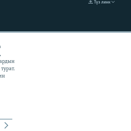
Түз линк
EMBED
з
,
дардын
турат.
ин