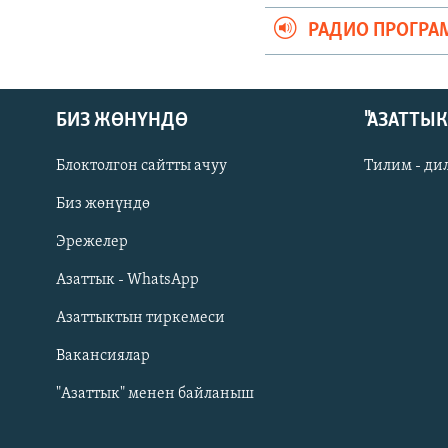
РАДИО ПРОГРА
БИЗ ЖӨНҮНДӨ
"АЗАТТЫ
Блоктолгон сайтты ачуу
Тилим - ди
Биз жөнүндө
Русский
Эрежелер
Азаттык - WhatsApp
ОНЛАЙН ШЕРИНЕ
Азаттыктын тиркемеси
Вакансиялар
"Азаттык" менен байланыш
ЭЕ/АРнун бардык сайттары