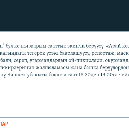
" бул кечки жарым сааттык экинчи берүүсү «Арай кө
кагындагы тегерек үстөл баарлашуусу, репортаж, маек
 баян, сереп, угармандардын ой-пикирлери, окурман
 пикирлеринин жалпыламасы жана башка берүүлөрдөн 
күнү Бишкек убакыты боюнча саат 18:30ден 19:00га чей
ЛАР