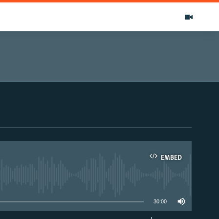
EMBED
able
30:00