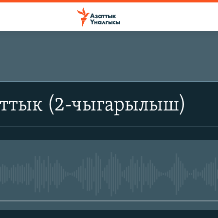
аттык (2-чыгарылыш)
No media source currently avail