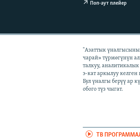
ЭЖЕ-СИҢДИЛЕР
Поп-аут плейер
АЗАТТЫК+
ЫҢГАЙСЫЗ СУРООЛОР
"Азаттык үналгысынын
чарай» түрмөгүнүн ал
талкуу, аналитикалык
э-кат аркылуу келген
Бул үналгы берүү ар 
обого түз чыгат.
ТВ ПРОГРАММА