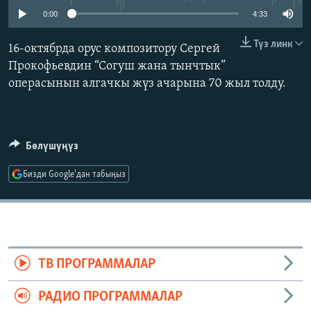
ОНЛАЙН ШЕРИНЕ
ЭЖЕ-СИҢДИЛЕР
0:00
4:33
АЗАТТЫК+
Түз линк
16-октябрда орус композитору Сергей
ЫҢГАЙСЫЗ СУРООЛОР
Прокофьевдин “Согуш жана тынчтык”
операсынын алгачкы жүз ачарына 70 жыл толду.
ЭЕ/АРнун бардык сайттары
Бөлүшүңүз
Бизди Google'дан табыңыз
ТВ ПРОГРАММАЛАР
РАДИО ПРОГРАММАЛАР