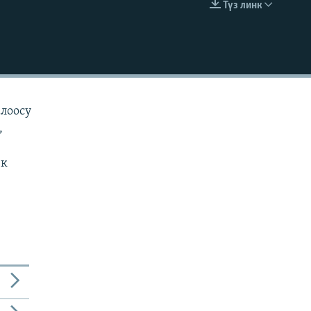
Түз линк
EMBED
алоосу
,
ек