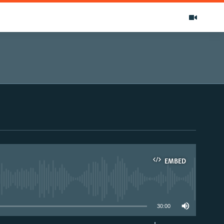
EMBED
able
30:00