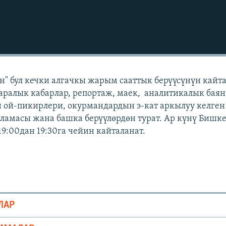
" бул кечки алгачкы жарым сааттык берүүсүнүн кайт
аралык кабарлар, репортаж, маек, аналитикалык баян
 ой-пикирлери, окурмандардын э-кат аркылуу келген
амасы жана башка берүүлөрдөн турат. Ар күнү Бишк
19:00дан 19:30га чейин кайталанат.
ЛАР