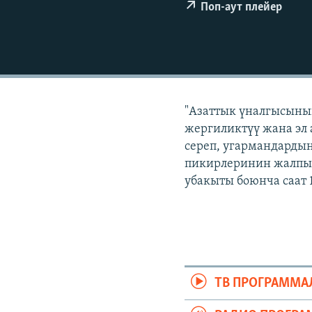
ЭЖЕ-СИҢДИЛЕР
Поп-аут плейер
АЗАТТЫК+
ЫҢГАЙСЫЗ СУРООЛОР
"Азаттык үналгысынын
жергиликтүү жана эл 
сереп, угармандардын
пикирлеринин жалпыл
убакыты боюнча саат 
ТВ ПРОГРАММА