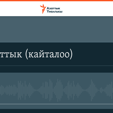
ттык (кайталоо)
No media source currently avail