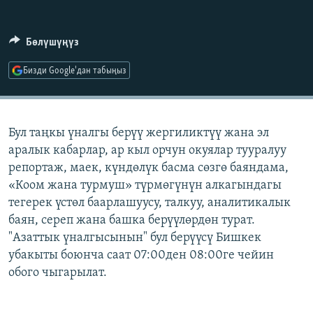
ОНЛАЙН ШЕРИНЕ
ЭЖЕ-СИҢДИЛЕР
АЗАТТЫК+
Бөлүшүңүз
ЫҢГАЙСЫЗ СУРООЛОР
Бизди Google'дан табыңыз
ЭЕ/АРнун бардык сайттары
Бул таңкы үналгы берүү жергиликтүү жана эл
аралык кабарлар, ар кыл орчун окуялар тууралуу
репортаж, маек, күндөлүк басма сөзгө баяндама,
«Коом жана турмуш» түрмөгүнүн алкагындагы
тегерек үстөл баарлашуусу, талкуу, аналитикалык
баян, сереп жана башка берүүлөрдөн турат.
"Азаттык үналгысынын" бул берүүсү Бишкек
убакыты боюнча саат 07:00ден 08:00ге чейин
обого чыгарылат.