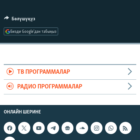
ОНЛАЙН ШЕРИНЕ
ЭЖЕ-СИҢДИЛЕР
АЗАТТЫК+
Бөлүшүңүз
ЫҢГАЙСЫЗ СУРООЛОР
Бизди Google'дан табыңыз
ЭЕ/АРнун бардык сайттары
ТВ ПРОГРАММАЛАР
РАДИО ПРОГРАММАЛАР
ОНЛАЙН ШЕРИНЕ