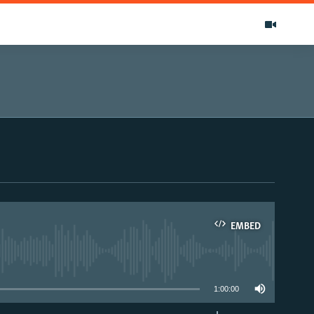
EMBED
able
1:00:00