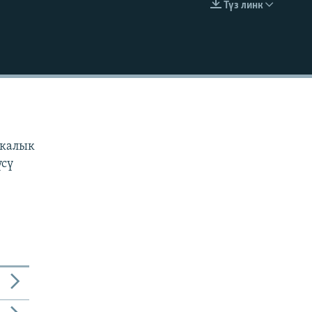
Түз линк
EMBED
н
з
икалык
үсү