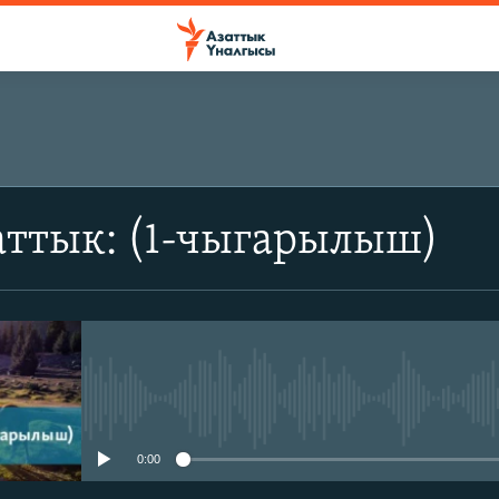
аттык: (1-чыгарылыш)
No media source currently avail
0:00