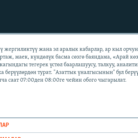
үү жергиликтүү жана эл аралык кабарлар, ар кыл орчу
ртаж, маек, күндөлүк басма сөзгө баяндама, «Арай кө
кагындагы тегерек үстөл баарлашуусу, талкуу, аналит
а берүүлөрдөн турат. "Азаттык үналгысынын" бул берү
а саат 07:00ден 08:00ге чейин обого чыгарылат.
ЛАР