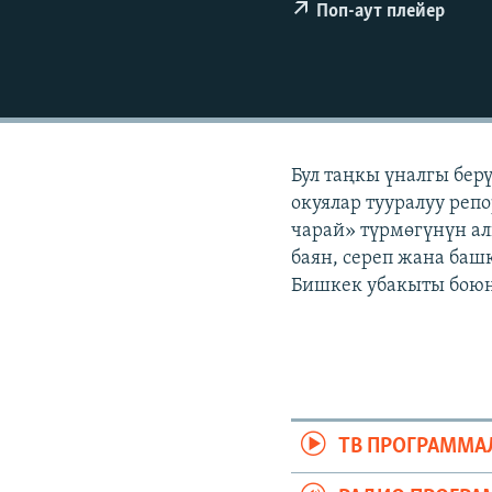
ЭЖЕ-СИҢДИЛЕР
Поп-аут плейер
АЗАТТЫК+
ЫҢГАЙСЫЗ СУРООЛОР
Бул таңкы үналгы бер
окуялар тууралуу репо
чарай» түрмөгүнүн ал
баян, сереп жана башк
Бишкек убакыты боюнч
ТВ ПРОГРАММА