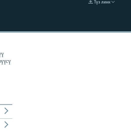
Түз линк
EMBED
н
үү
рүүсү