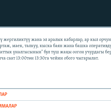
үү жергиликтүү жана эл аралык кабарлар, ар кыл орчу
ортаж, маек, талкуу, кыска баян жана башка оперативд
Азаттык үналгысынын" бул түш жаңы оогон учурдагы бе
а саат 13:00төн 13:30га чейин обого чыгарылат.
ЛАР
ММАЛАР