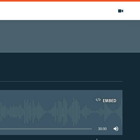
EMBED
able
30:00