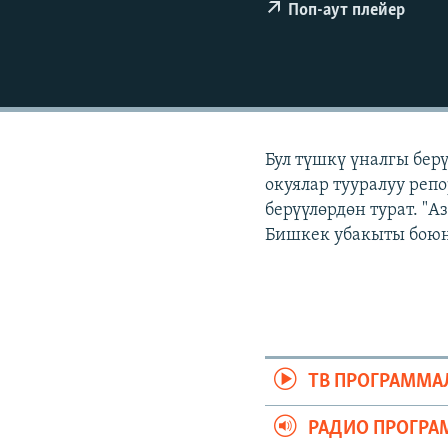
ЭЖЕ-СИҢДИЛЕР
Поп-аут плейер
АЗАТТЫК+
ЫҢГАЙСЫЗ СУРООЛОР
Бул түшкү үналгы бер
окуялар тууралуу реп
берүүлөрдөн турат. "
Бишкек убакыты боюнч
ТВ ПРОГРАММА
РАДИО ПРОГРА