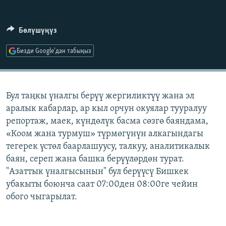
ОНЛАЙН ШЕРИНЕ
ЭЖЕ-СИҢДИЛЕР
АЗАТТЫК+
Бөлүшүңүз
ЫҢГАЙСЫЗ СУРООЛОР
Бизди Google'дан табыңыз
ЭЕ/АРнун бардык сайттары
Бул таңкы үналгы берүү жергиликтүү жана эл
аралык кабарлар, ар кыл орчун окуялар тууралуу
репортаж, маек, күндөлүк басма сөзгө баяндама,
«Коом жана турмуш» түрмөгүнүн алкагындагы
тегерек үстөл баарлашуусу, талкуу, аналитикалык
баян, сереп жана башка берүүлөрдөн турат.
"Азаттык үналгысынын" бул берүүсү Бишкек
убакыты боюнча саат 07:00ден 08:00ге чейин
обого чыгарылат.