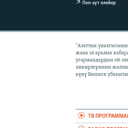
ЭЖЕ-СИҢДИЛЕР
Поп-аут плейер
АЗАТТЫК+
ЫҢГАЙСЫЗ СУРООЛОР
"Азаттык үналгысынын
жана эл аралык кабар
угармандардын ой-пи
пикирлеринин жалпыла
күнү Бишкек убакыты б
ТВ ПРОГРАММА