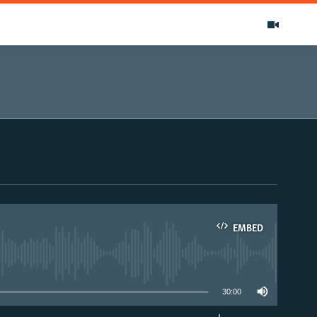
EMBED
able
30:00