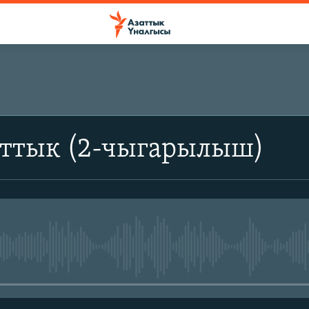
аттык (2-чыгарылыш)
No media source currently avail