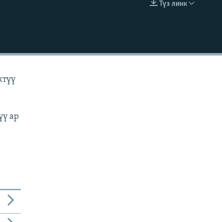
Түз линк
EMBED
ктүү
үү ар