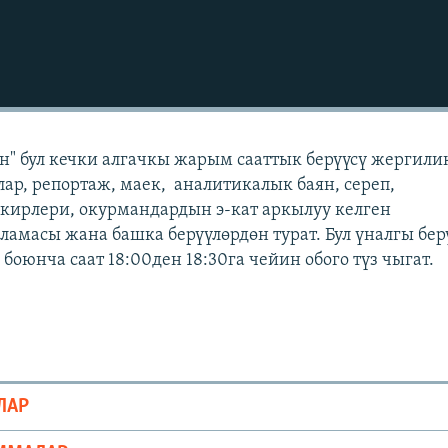
" бул кечки алгачкы жарым сааттык берүүсү жергили
лар, репортаж, маек, аналитикалык баян, сереп,
кирлери, окурмандардын э-кат аркылуу келген
масы жана башка берүүлөрдөн турат. Бул үналгы бер
оюнча саат 18:00ден 18:30га чейин обого түз чыгат.
ЛАР