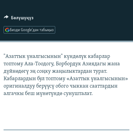
ОНЛАЙН ШЕРИНЕ
ЭЖЕ-СИҢДИЛЕР
АЗАТТЫК+
Бөлүшүңүз
ЫҢГАЙСЫЗ СУРООЛОР
Бизди Google'дан табыңыз
ЭЕ/АРнун бардык сайттары
"Азаттык үналгысынын" күндөлүк кабарлар
топтому Ала-Тоодогу, Борбордук Азиядагы жана
дүйнөдөгү эң соңку жаңылыктардан турат.
Кабарлардын бул топтому «Азаттык үналгысынын»
оригиналдуу берүүсү обого чыккан сааттардын
алгачкы беш мүнөтүндө сунушталат.