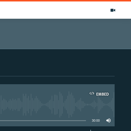
EMBED
able
30:00