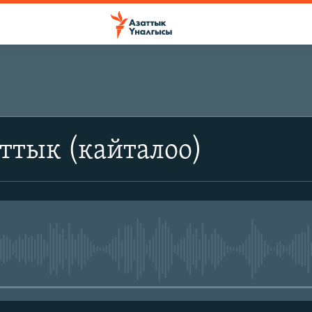
ттык (кайталоо)
No media source currently avail