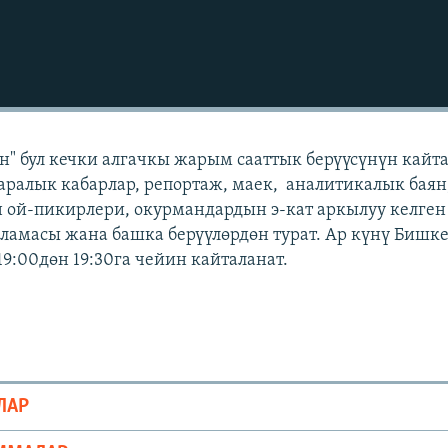
" бул кечки алгачкы жарым сааттык берүүсүнүн кайт
аралык кабарлар, репортаж, маек, аналитикалык баян
 ой-пикирлери, окурмандардын э-кат аркылуу келген
амасы жана башка берүүлөрдөн турат. Ар күнү Бишк
19:00дөн 19:30га чейин кайталанат.
ЛАР