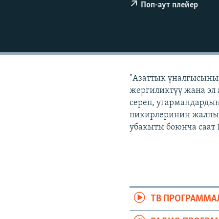
ЭЖЕ-СИҢДИЛЕР
Поп-аут плейер
АЗАТТЫК+
ЫҢГАЙСЫЗ СУРООЛОР
"Азаттык үналгысынын
жергиликтүү жана эл 
сереп, угармандардын
пикирлеринин жалпыл
убакыты боюнча саат 
ТВ ПРОГРАММА