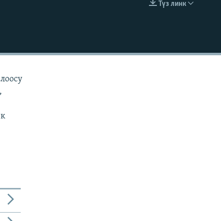
Түз линк
EMBED
алоосу
,
ек