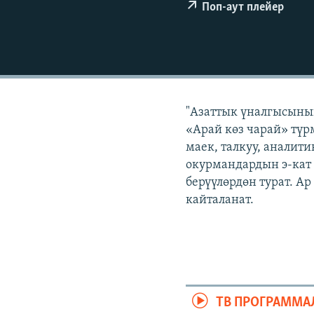
ЭЖЕ-СИҢДИЛЕР
Поп-аут плейер
АЗАТТЫК+
ЫҢГАЙСЫЗ СУРООЛОР
"Азаттык үналгысынын
«Арай көз чарай» түр
маек, талкуу, аналит
окурмандардын э-кат
берүүлөрдөн турат. А
кайталанат.
ТВ ПРОГРАММА