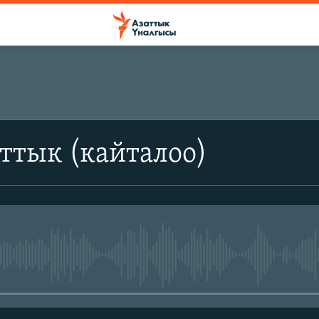
ттык (кайталоо)
No media source currently avail