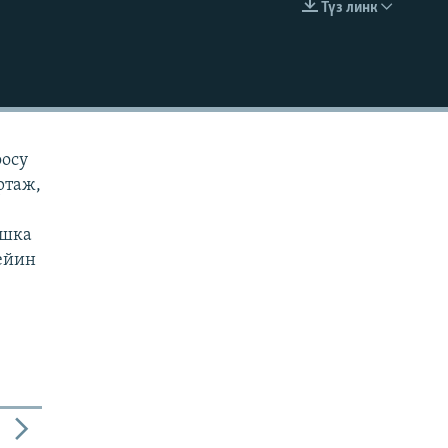
Түз линк
EMBED
оосу
ртаж,
ашка
чейин