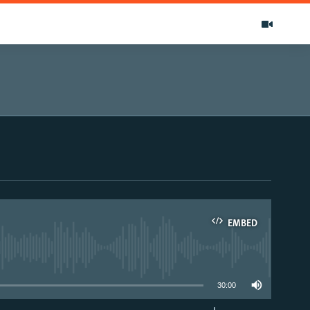
EMBED
able
30:00