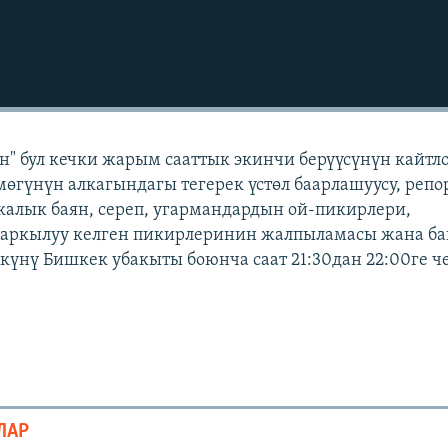
" бул кечки жарым сааттык экинчи берүүсүнүн кайтл
мөгүнүн алкагындагы тегерек үстөл баарлашуусу, репо
икалык баян, сереп, угармандардын ой-пикирлери,
 аркылуу келген пикирлеринин жалпыламасы жана б
р күнү Бишкек убакыты боюнча саат 21:30дан 22:00ге 
ЛАР