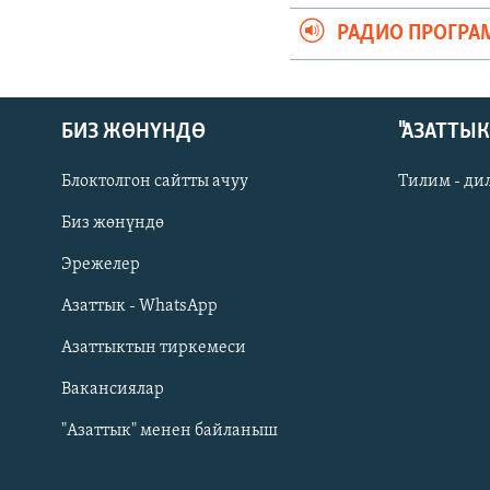
РАДИО ПРОГРА
БИЗ ЖӨНҮНДӨ
"АЗАТТЫ
Блоктолгон сайтты ачуу
Тилим - ди
Биз жөнүндө
Русский
Эрежелер
Азаттык - WhatsApp
ОНЛАЙН ШЕРИНЕ
Азаттыктын тиркемеси
Вакансиялар
"Азаттык" менен байланыш
ЭЕ/АРнун бардык сайттары