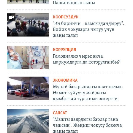
Пашиняндын сыны
КООПСУЗДУК
"Эң биринчи – камсыздандыруу".
Бийик чокуларга чыгуу үчүн
жаңы талап
КОРРУПЦИЯ
Гемодиализ чыры: акча
маркумдарга да которулганбы?
ЭКОНОМИКА
Мунай базарындагы каатчылык:
Өкмөт күйүүчү май дагы
кымбаттай турганын эскертти
САЯСАТ
"Мыкты даярдыгы барлар гана
чыксын". Жеңиш чокусу боюнча
жаңы талап