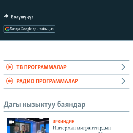
ОНЛАЙН ШЕРИНЕ
ЭЖЕ-СИҢДИЛЕР
АЗАТТЫК+
Бөлүшүңүз
ЫҢГАЙСЫЗ СУРООЛОР
Бизди Google'дан табыңыз
ЭЕ/АРнун бардык сайттары
ТВ ПРОГРАММАЛАР
РАДИО ПРОГРАММАЛАР
Дагы кызыктуу баяндар
ЭРКИНДИК
Иштерман мигранттардын