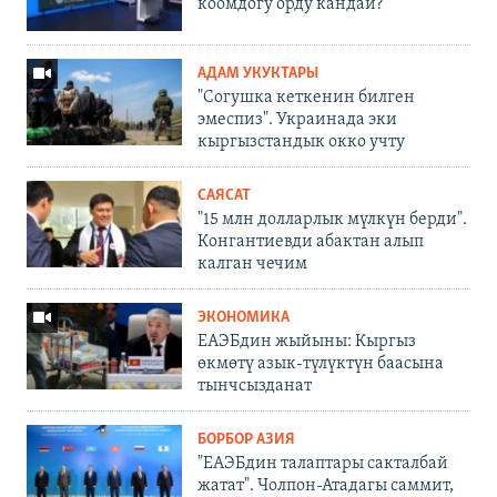
коомдогу орду кандай?
АДАМ УКУКТАРЫ
"Согушка кеткенин билген
эмеспиз". Украинада эки
кыргызстандык окко учту
САЯСАТ
"15 млн долларлык мүлкүн берди".
Конгантиевди абактан алып
калган чечим
ЭКОНОМИКА
ЕАЭБдин жыйыны: Кыргыз
өкмөтү азык-түлүктүн баасына
тынчсызданат
БОРБОР АЗИЯ
"ЕАЭБдин талаптары сакталбай
жатат". Чолпон-Атадагы саммит,