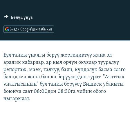
ОНЛАЙН ШЕРИНЕ
ЭЖЕ-СИҢДИЛЕР
АЗАТТЫК+
Бөлүшүңүз
ЫҢГАЙСЫЗ СУРООЛОР
Бизди Google'дан табыңыз
ЭЕ/АРнун бардык сайттары
Бул таңкы үналгы берүү жергиликтүү жана эл
аралык кабарлар, ар кыл орчун окуялар тууралуу
репортаж, маек, талкуу, баян, күндөлүк басма сөзгө
баяндама жана башка берүүлөрдөн турат. "Азаттык
үналгысынын" бул таңкы берүүсү Бишкек убакыты
боюнча саат 08:00ден 08:30га чейин обого
чыгарылат.