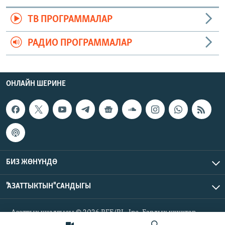
ТВ ПРОГРАММАЛАР
РАДИО ПРОГРАММАЛАР
ОНЛАЙН ШЕРИНЕ
БИЗ ЖӨНҮНДӨ
"АЗАТТЫКТЫН" САНДЫГЫ
Азаттык үналгысы © 2026 RFE/RL, Inc. Бардык укуктар
корголгон.