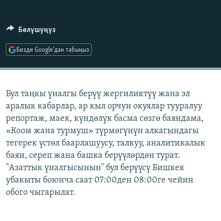
ОНЛАЙН ШЕРИНЕ
ЭЖЕ-СИҢДИЛЕР
АЗАТТЫК+
Бөлүшүңүз
ЫҢГАЙСЫЗ СУРООЛОР
Бизди Google'дан табыңыз
ЭЕ/АРнун бардык сайттары
Бул таңкы үналгы берүү жергиликтүү жана эл
аралык кабарлар, ар кыл орчун окуялар тууралуу
репортаж, маек, күндөлүк басма сөзгө баяндама,
«Коом жана турмуш» түрмөгүнүн алкагындагы
тегерек үстөл баарлашуусу, талкуу, аналитикалык
баян, сереп жана башка берүүлөрдөн турат.
"Азаттык үналгысынын" бул берүүсү Бишкек
убакыты боюнча саат 07:00ден 08:00ге чейин
обого чыгарылат.