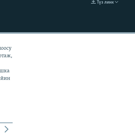
Түз линк
EMBED
лоосу
ртаж,
ашка
ейин