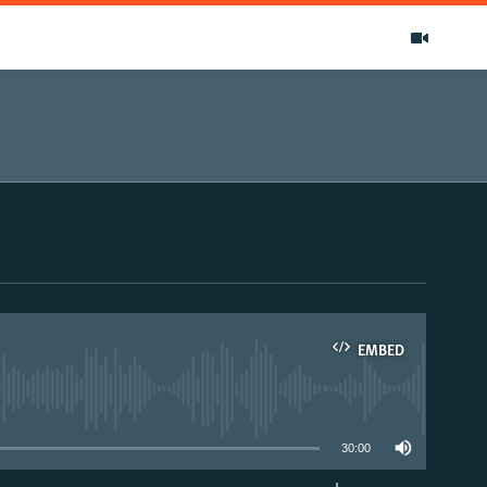
EMBED
able
30:00