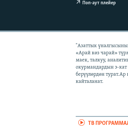
ЭЖЕ-СИҢДИЛЕР
Поп-аут плейер
АЗАТТЫК+
ЫҢГАЙСЫЗ СУРООЛОР
"Азаттык үналгысынын
«Арай көз чарай» түр
маек, талкуу, аналит
окурмандардын э-кат
берүүлөрдөн турат.Ар
кайталанат.
ТВ ПРОГРАММА