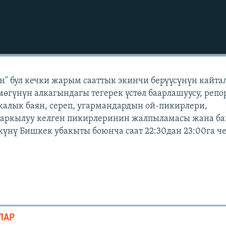
" бул кечки жарым сааттык экинчи берүүсүнүн кайта
мөгүнүн алкагындагы тегерек үстөл баарлашуусу, репо
икалык баян, сереп, угармандардын ой-пикирлери,
 аркылуу келген пикирлеринин жалпыламасы жана б
 күнү Бишкек убакыты боюнча саат 22:30дан 23:00га ч
ЛАР