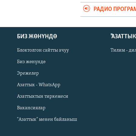
РАДИО ПРОГРА
БИЗ ЖӨНҮНДӨ
"АЗАТТЫ
Блоктолгон сайтты ачуу
Тилим - ди
Биз жөнүндө
Русский
Эрежелер
Азаттык - WhatsApp
ОНЛАЙН ШЕРИНЕ
Азаттыктын тиркемеси
Вакансиялар
"Азаттык" менен байланыш
ЭЕ/АРнун бардык сайттары