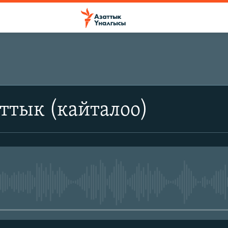
ттык (кайталоо)
No media source currently avail