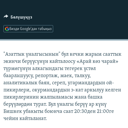
ОНЛАЙН ШЕРИНЕ
ЭЖЕ-СИҢДИЛЕР
АЗАТТЫК+
Бөлүшүңүз
ЫҢГАЙСЫЗ СУРООЛОР
Бизди Google'дан табыңыз
ЭЕ/АРнун бардык сайттары
"Азаттык үналгысынын" бул кечки жарым сааттык
экинчи берүүсүнүн кайталоосу «Арай көз чарай»
түрмөгүнүн алкагындагы тегерек үстөл
баарлашуусу, репортаж, маек, талкуу,
аналитикалык баян, сереп, угармандардын ой-
пикирлери, окурмандардын э-кат аркылуу келген
пикирлеринин жалпыламасы жана башка
берүүлөрдөн турат. Бул үналгы берүү ар күнү
Бишкек убакыты боюнча саат 20:30ден 21:00ге
чейин кайталанат.