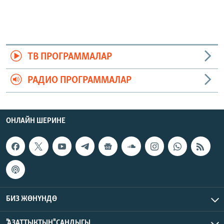
ТВ ПРОГРАММАЛАР
РАДИО ПРОГРАММАЛАР
ОНЛАЙН ШЕРИНЕ
БИЗ ЖӨНҮНДӨ
"АЗАТТЫКТЫН" САНДЫГЫ