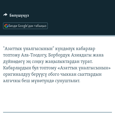
ОНЛАЙН ШЕРИНЕ
ЭЖЕ-СИҢДИЛЕР
АЗАТТЫК+
Бөлүшүңүз
ЫҢГАЙСЫЗ СУРООЛОР
Бизди Google'дан табыңыз
ЭЕ/АРнун бардык сайттары
"Азаттык үналгысынын" күндөлүк кабарлар
топтому Ала-Тоодогу, Борбордук Азиядагы жана
дүйнөдөгү эң соңку жаңылыктардан турат.
Кабарлардын бул топтому «Азаттык үналгысынын»
оригиналдуу берүүсү обого чыккан сааттардын
алгачкы беш мүнөтүндө сунушталат.