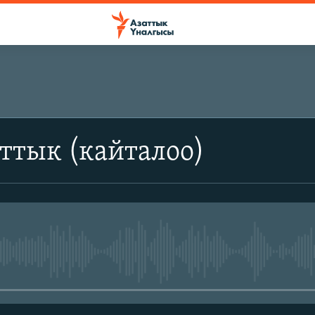
ттык (кайталоо)
No media source currently avail