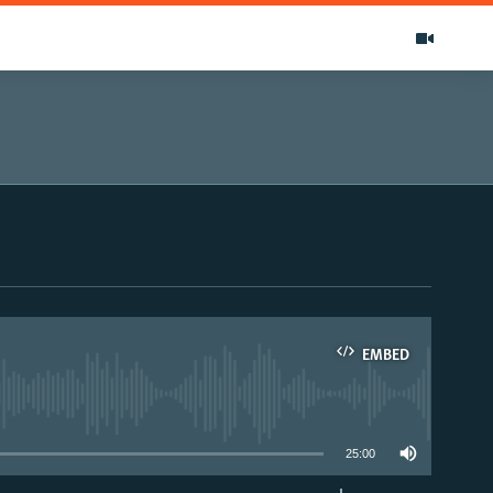
EMBED
able
25:00