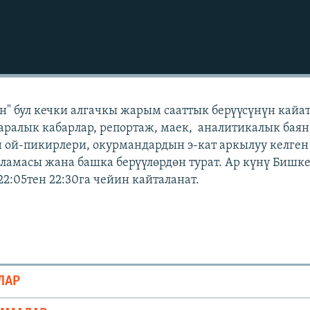
" бул кечки алгачкы жарым сааттык берүүсүнүн кайат
аралык кабарлар, репортаж, маек, аналитикалык баян
 ой-пикирлери, окурмандардын э-кат аркылуу келген
амасы жана башка берүүлөрдөн турат. Ар күнү Бишк
22:05тен 22:30га чейин кайталанат.
ЛАР