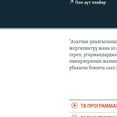
ЭЖЕ-СИҢДИЛЕР
Поп-аут плейер
АЗАТТЫК+
ЫҢГАЙСЫЗ СУРООЛОР
"Азаттык үналгысынын
жергиликтүү жана эл 
сереп, угармандардын
пикирлеринин жалпыл
убакыты боюнча саат 
ТВ ПРОГРАММА