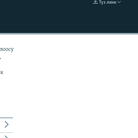
Түз линк
EMBED
лоосу
,
ек