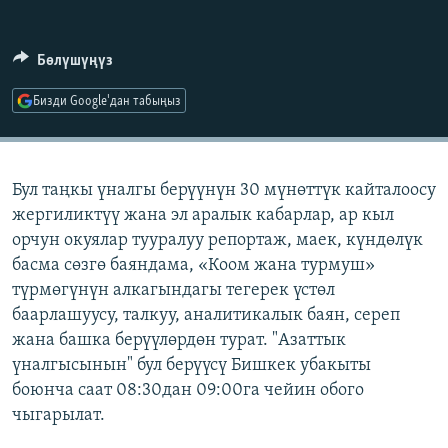
ОНЛАЙН ШЕРИНЕ
ЭЖЕ-СИҢДИЛЕР
АЗАТТЫК+
Бөлүшүңүз
ЫҢГАЙСЫЗ СУРООЛОР
Бизди Google'дан табыңыз
ЭЕ/АРнун бардык сайттары
Бул таңкы үналгы берүүнүн 30 мүнөттүк кайталоосу
жергиликтүү жана эл аралык кабарлар, ар кыл
орчун окуялар тууралуу репортаж, маек, күндөлүк
басма сөзгө баяндама, «Коом жана турмуш»
түрмөгүнүн алкагындагы тегерек үстөл
баарлашуусу, талкуу, аналитикалык баян, сереп
жана башка берүүлөрдөн турат. "Азаттык
үналгысынын" бул берүүсү Бишкек убакыты
боюнча саат 08:30дан 09:00га чейин обого
чыгарылат.