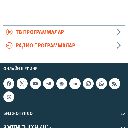
ТВ ПРОГРАММАЛАР
РАДИО ПРОГРАММАЛАР
ОНЛАЙН ШЕРИНЕ
БИЗ ЖӨНҮНДӨ
"АЗАТТЫКТЫН" САНДЫГЫ