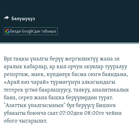
ОНЛАЙН ШЕРИНЕ
ЭЖЕ-СИҢДИЛЕР
АЗАТТЫК+
Бөлүшүңүз
ЫҢГАЙСЫЗ СУРООЛОР
Бизди Google'дан табыңыз
ЭЕ/АРнун бардык сайттары
Бул таңкы үналгы берүү жергиликтүү жана эл
аралык кабарлар, ар кыл орчун окуялар тууралуу
репортаж, маек, күндөлүк басма сөзгө баяндама,
«Арай көз чарай» түрмөгүнүн алкагындагы
тегерек үстөл баарлашуусу, талкуу, аналитикалык
баян, сереп жана башка берүүлөрдөн турат.
"Азаттык үналгысынын" бул берүүсү Бишкек
убакыты боюнча саат 07:00ден 08:00ге чейин
обого чыгарылат.