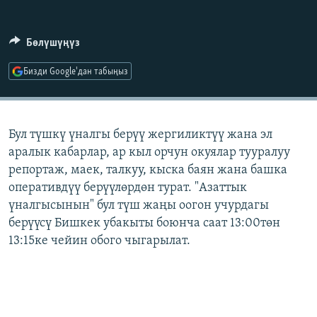
ОНЛАЙН ШЕРИНЕ
ЭЖЕ-СИҢДИЛЕР
АЗАТТЫК+
Бөлүшүңүз
ЫҢГАЙСЫЗ СУРООЛОР
Бизди Google'дан табыңыз
ЭЕ/АРнун бардык сайттары
Бул түшкү үналгы берүү жергиликтүү жана эл
аралык кабарлар, ар кыл орчун окуялар тууралуу
репортаж, маек, талкуу, кыска баян жана башка
оперативдүү берүүлөрдөн турат. "Азаттык
үналгысынын" бул түш жаңы оогон учурдагы
берүүсү Бишкек убакыты боюнча саат 13:00төн
13:15ке чейин обого чыгарылат.