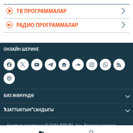
ТВ ПРОГРАММАЛАР
РАДИО ПРОГРАММАЛАР
ОНЛАЙН ШЕРИНЕ
БИЗ ЖӨНҮНДӨ
"АЗАТТЫКТЫН" САНДЫГЫ
Азаттык үналгысы © 2026 RFE/RL, Inc. Бардык укуктар
корголгон.