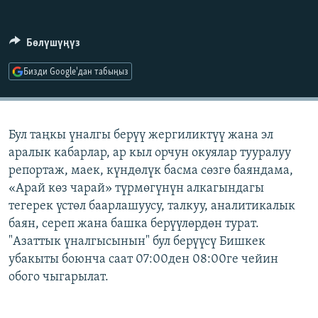
ОНЛАЙН ШЕРИНЕ
ЭЖЕ-СИҢДИЛЕР
АЗАТТЫК+
Бөлүшүңүз
ЫҢГАЙСЫЗ СУРООЛОР
Бизди Google'дан табыңыз
ЭЕ/АРнун бардык сайттары
Бул таңкы үналгы берүү жергиликтүү жана эл
аралык кабарлар, ар кыл орчун окуялар тууралуу
репортаж, маек, күндөлүк басма сөзгө баяндама,
«Арай көз чарай» түрмөгүнүн алкагындагы
тегерек үстөл баарлашуусу, талкуу, аналитикалык
баян, сереп жана башка берүүлөрдөн турат.
"Азаттык үналгысынын" бул берүүсү Бишкек
убакыты боюнча саат 07:00ден 08:00ге чейин
обого чыгарылат.