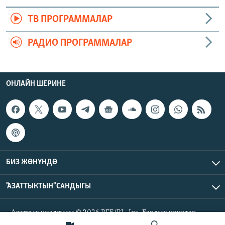
ТВ ПРОГРАММАЛАР
РАДИО ПРОГРАММАЛАР
ОНЛАЙН ШЕРИНЕ
БИЗ ЖӨНҮНДӨ
"АЗАТТЫКТЫН" САНДЫГЫ
Азаттык үналгысы © 2026 RFE/RL, Inc. Бардык укуктар
корголгон.