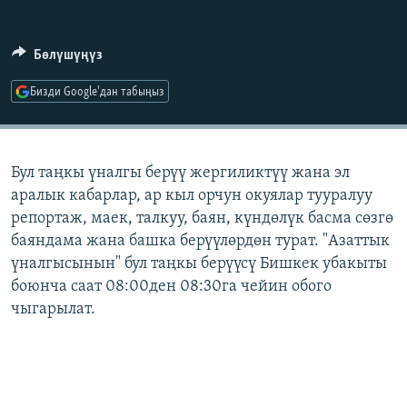
ОНЛАЙН ШЕРИНЕ
ЭЖЕ-СИҢДИЛЕР
АЗАТТЫК+
Бөлүшүңүз
ЫҢГАЙСЫЗ СУРООЛОР
Бизди Google'дан табыңыз
ЭЕ/АРнун бардык сайттары
Бул таңкы үналгы берүү жергиликтүү жана эл
аралык кабарлар, ар кыл орчун окуялар тууралуу
репортаж, маек, талкуу, баян, күндөлүк басма сөзгө
баяндама жана башка берүүлөрдөн турат. "Азаттык
үналгысынын" бул таңкы берүүсү Бишкек убакыты
боюнча саат 08:00ден 08:30га чейин обого
чыгарылат.