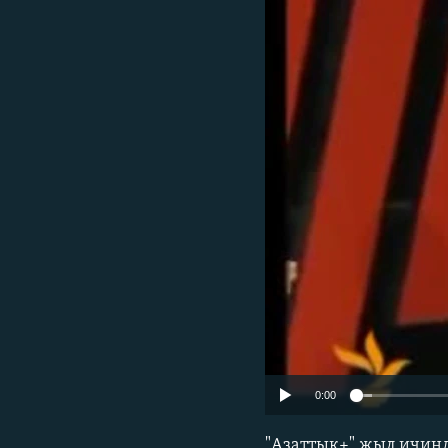
ЭЖЕ-СИҢДИЛЕР
АЗАТТЫК+
ЫҢГАЙСЫЗ СУРООЛОР
0:00
"Aзаттык+" жыл ичин