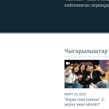
кайталангыс окуялар
Чыгарылыштар
МАРТ 10, 2025
"Өзүмө гана таянам". Z-
мууну эмне ойлойт?