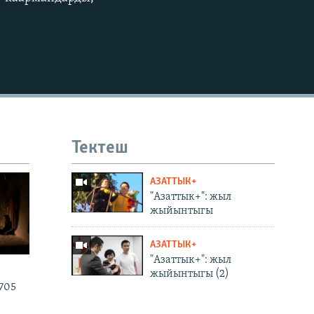
EMBED
Тектеш
АЗАТТЫК+
"Азаттык+": жыл
жыйынтыгы
АЗАТТЫК+
"Азаттык+": жыл
жыйынтыгы (2)
705