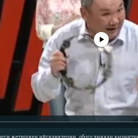
No media source currently avail
деги жетишкен ийгиликтерин, обого чыккан кызыкту