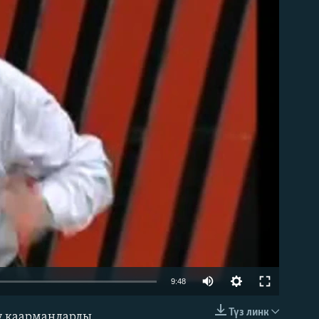
able
9:48
Түз линк
у каармандарды,