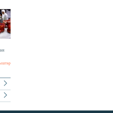
кан
лыштар