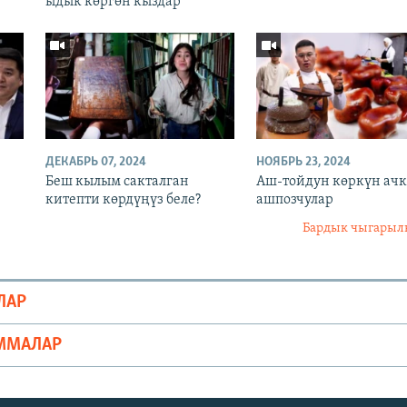
ыдык көргөн кыздар
ДЕКАБРЬ 07, 2024
НОЯБРЬ 23, 2024
Беш кылым cакталган
Аш-тойдун көркүн ач
китепти көрдүңүз беле?
ашпозчулар
Бардык чыгары
ЛАР
ММАЛАР