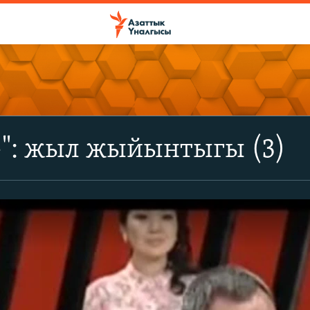
+": жыл жыйынтыгы (3)