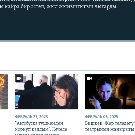
ды кайра бир эстеп, жыл жыйынтыгын чыгарды.
ФЕВРАЛЬ 23, 2025
ФЕВРАЛЬ 06, 2025
"Автобуска түшкөндөн
Бишкек: Жер төлөдөгү 
коркуп калдым". Көчөдө
театрынын жаңырыгы