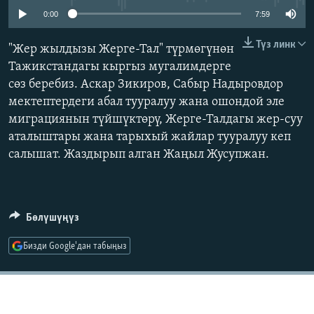
ОНЛАЙН ШЕРИНЕ
ЭЖЕ-СИҢДИЛЕР
0:00
7:59
АЗАТТЫК+
Түз линк
"Жер жылдызы Жерге-Тал" түрмөгүнөн
ЫҢГАЙСЫЗ СУРООЛОР
Тажикстандагы кыргыз мугалимдерге
сөз беребиз. Аскар Зикиров, Сабыр Надыровдор
мектептердеги абал тууралуу жана ошондой эле
ЭЕ/АРнун бардык сайттары
миграциянын түйшүктөрү, Жерге-Талдагы жер-суу
аталыштары жана тарыхый жайлар тууралуу кеп
салышат. Жаздырып алган Жаңыл Жусупжан.
Бөлүшүңүз
Бизди Google'дан табыңыз