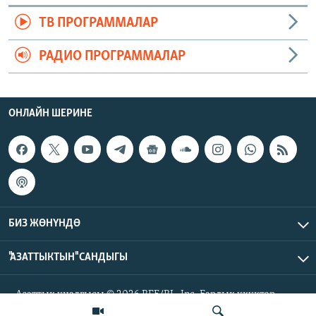
ТВ ПРОГРАММАЛАР
РАДИО ПРОГРАММАЛАР
ОНЛАЙН ШЕРИНЕ
БИЗ ЖӨНҮНДӨ
"АЗАТТЫКТЫН" САНДЫГЫ
Азаттык үналгысы © 2026 RFE/RL, Inc. Бардык укуктар
корголгон.