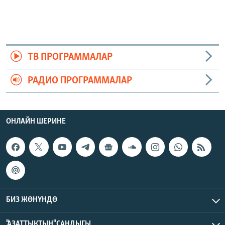
ТВ ПРОГРАММАЛАР
РАДИО ПРОГРАММАЛАР
ОНЛАЙН ШЕРИНЕ
БИЗ ЖӨНҮНДӨ
"АЗАТТЫКТЫН" САНДЫГЫ