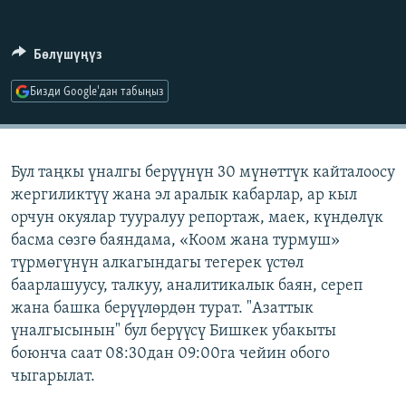
ОНЛАЙН ШЕРИНЕ
ЭЖЕ-СИҢДИЛЕР
АЗАТТЫК+
Бөлүшүңүз
ЫҢГАЙСЫЗ СУРООЛОР
Бизди Google'дан табыңыз
ЭЕ/АРнун бардык сайттары
Бул таңкы үналгы берүүнүн 30 мүнөттүк кайталоосу
жергиликтүү жана эл аралык кабарлар, ар кыл
орчун окуялар тууралуу репортаж, маек, күндөлүк
басма сөзгө баяндама, «Коом жана турмуш»
түрмөгүнүн алкагындагы тегерек үстөл
баарлашуусу, талкуу, аналитикалык баян, сереп
жана башка берүүлөрдөн турат. "Азаттык
үналгысынын" бул берүүсү Бишкек убакыты
боюнча саат 08:30дан 09:00га чейин обого
чыгарылат.