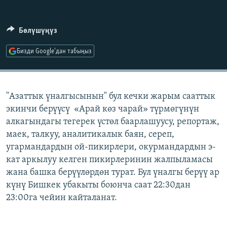
ОНЛАЙН ШЕРИНЕ
ЭЖЕ-СИҢДИЛЕР
АЗАТТЫК+
Бөлүшүңүз
ЫҢГАЙСЫЗ СУРООЛОР
Бизди Google'дан табыңыз
ЭЕ/АРнун бардык сайттары
"Азаттык үналгысынын" бул кечки жарым сааттык
экинчи берүүсү «Арай көз чарай» түрмөгүнүн
алкагындагы тегерек үстөл баарлашуусу, репортаж,
маек, талкуу, аналитикалык баян, сереп,
угармандардын ой-пикирлери, окурмандардын э-
кат аркылуу келген пикирлеринин жалпыламасы
жана башка берүүлөрдөн турат. Бул үналгы берүү ар
күнү Бишкек убакыты боюнча саат 22:30дан
23:00га чейин кайталанат.