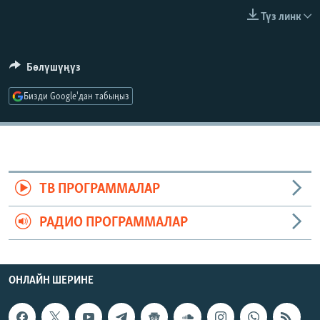
ОНЛАЙН ШЕРИНЕ
ЭЖЕ-СИҢДИЛЕР
Түз линк
АЗАТТЫК+
ЫҢГАЙСЫЗ СУРООЛОР
Бөлүшүңүз
Бизди Google'дан табыңыз
ЭЕ/АРнун бардык сайттары
ТВ ПРОГРАММАЛАР
РАДИО ПРОГРАММАЛАР
ОНЛАЙН ШЕРИНЕ