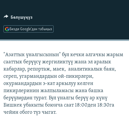
ОНЛАЙН ШЕРИНЕ
ЭЖЕ-СИҢДИЛЕР
АЗАТТЫК+
Бөлүшүңүз
ЫҢГАЙСЫЗ СУРООЛОР
Бизди Google'дан табыңыз
ЭЕ/АРнун бардык сайттары
"Азаттык үналгысынын" бул кечки алгачкы жарым
сааттык берүүсү жергиликтүү жана эл аралык
кабарлар, репортаж, маек, аналитикалык баян,
сереп, угармандардын ой-пикирлери,
окурмандардын э-кат аркылуу келген
пикирлеринин жалпыламасы жана башка
берүүлөрдөн турат. Бул үналгы берүү ар күнү
Бишкек убакыты боюнча саат 18:00ден 18:30га
чейин обого түз чыгат.