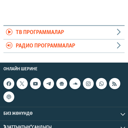
ТВ ПРОГРАММАЛАР
РАДИО ПРОГРАММАЛАР
ОНЛАЙН ШЕРИНЕ
БИЗ ЖӨНҮНДӨ
"АЗАТТЫКТЫН" САНДЫГЫ