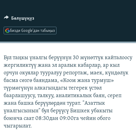
ОНЛАЙН ШЕРИНЕ
ЭЖЕ-СИҢДИЛЕР
АЗАТТЫК+
Бөлүшүңүз
ЫҢГАЙСЫЗ СУРООЛОР
Бизди Google'дан табыңыз
ЭЕ/АРнун бардык сайттары
Бул таңкы үналгы берүүнүн 30 мүнөттүк кайталоосу
жергиликтүү жана эл аралык кабарлар, ар кыл
орчун окуялар тууралуу репортаж, маек, күндөлүк
басма сөзгө баяндама, «Коом жана турмуш»
түрмөгүнүн алкагындагы тегерек үстөл
баарлашуусу, талкуу, аналитикалык баян, сереп
жана башка берүүлөрдөн турат. "Азаттык
үналгысынын" бул берүүсү Бишкек убакыты
боюнча саат 08:30дан 09:00га чейин обого
чыгарылат.