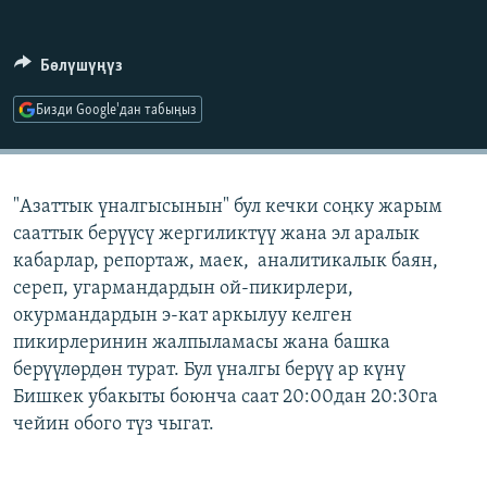
ОНЛАЙН ШЕРИНЕ
ЭЖЕ-СИҢДИЛЕР
АЗАТТЫК+
Бөлүшүңүз
ЫҢГАЙСЫЗ СУРООЛОР
Бизди Google'дан табыңыз
ЭЕ/АРнун бардык сайттары
"Азаттык үналгысынын" бул кечки соңку жарым
сааттык берүүсү жергиликтүү жана эл аралык
кабарлар, репортаж, маек, аналитикалык баян,
сереп, угармандардын ой-пикирлери,
окурмандардын э-кат аркылуу келген
пикирлеринин жалпыламасы жана башка
берүүлөрдөн турат. Бул үналгы берүү ар күнү
Бишкек убакыты боюнча саат 20:00дан 20:30га
чейин обого түз чыгат.