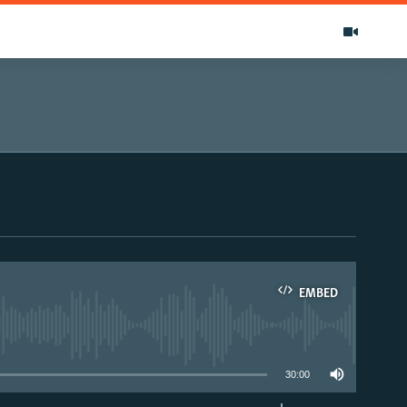
EMBED
able
30:00