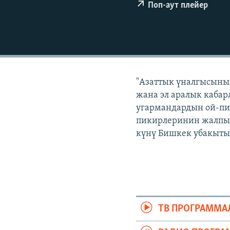
ЭЖЕ-СИҢДИЛЕР
Поп-аут плейер
АЗАТТЫК+
ЫҢГАЙСЫЗ СУРООЛОР
"Азаттык үналгысынын
жана эл аралык кабар
угармандардын ой-пи
пикирлеринин жалпыла
күнү Бишкек убакыты 
ТВ ПРОГРАММА