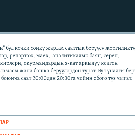
" бул кечки соңку жарым сааттык берүүсү жергиликт
лар, репортаж, маек, аналитикалык баян, сереп,
кирлери, окурмандардын э-кат аркылуу келген
масы жана башка берүүлөрдөн турат. Бул үналгы бер
боюнча саат 20:00дан 20:30га чейин обого түз чыгат.
ЛАР