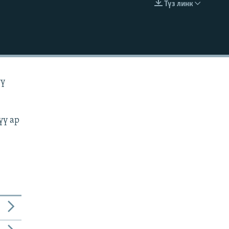
Түз линк
EMBED
үү
үү ар