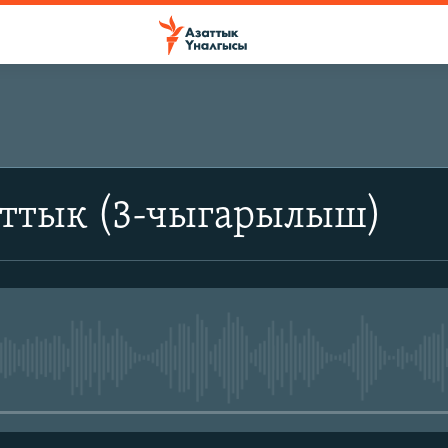
аттык (3-чыгарылыш)
No media source currently avail