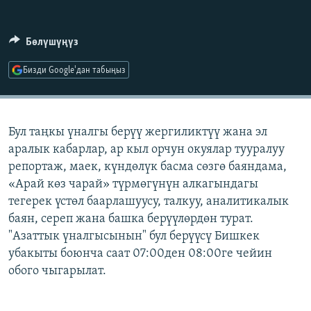
ОНЛАЙН ШЕРИНЕ
ЭЖЕ-СИҢДИЛЕР
АЗАТТЫК+
Бөлүшүңүз
ЫҢГАЙСЫЗ СУРООЛОР
Бизди Google'дан табыңыз
ЭЕ/АРнун бардык сайттары
Бул таңкы үналгы берүү жергиликтүү жана эл
аралык кабарлар, ар кыл орчун окуялар тууралуу
репортаж, маек, күндөлүк басма сөзгө баяндама,
«Арай көз чарай» түрмөгүнүн алкагындагы
тегерек үстөл баарлашуусу, талкуу, аналитикалык
баян, сереп жана башка берүүлөрдөн турат.
"Азаттык үналгысынын" бул берүүсү Бишкек
убакыты боюнча саат 07:00ден 08:00ге чейин
обого чыгарылат.