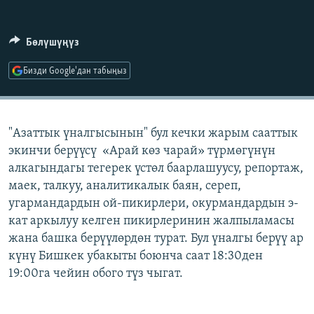
ОНЛАЙН ШЕРИНЕ
ЭЖЕ-СИҢДИЛЕР
АЗАТТЫК+
Бөлүшүңүз
ЫҢГАЙСЫЗ СУРООЛОР
Бизди Google'дан табыңыз
ЭЕ/АРнун бардык сайттары
"Азаттык үналгысынын" бул кечки жарым сааттык
экинчи берүүсү «Арай көз чарай» түрмөгүнүн
алкагындагы тегерек үстөл баарлашуусу, репортаж,
маек, талкуу, аналитикалык баян, сереп,
угармандардын ой-пикирлери, окурмандардын э-
кат аркылуу келген пикирлеринин жалпыламасы
жана башка берүүлөрдөн турат. Бул үналгы берүү ар
күнү Бишкек убакыты боюнча саат 18:30ден
19:00га чейин обого түз чыгат.