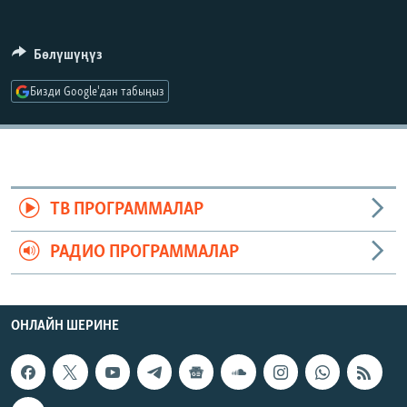
ОНЛАЙН ШЕРИНЕ
ЭЖЕ-СИҢДИЛЕР
АЗАТТЫК+
Бөлүшүңүз
ЫҢГАЙСЫЗ СУРООЛОР
Бизди Google'дан табыңыз
ЭЕ/АРнун бардык сайттары
ТВ ПРОГРАММАЛАР
РАДИО ПРОГРАММАЛАР
ОНЛАЙН ШЕРИНЕ