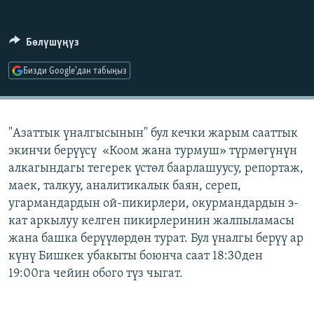
ОНЛАЙН ШЕРИНЕ
ЭЖЕ-СИҢДИЛЕР
АЗАТТЫК+
Бөлүшүңүз
ЫҢГАЙСЫЗ СУРООЛОР
Бизди Google'дан табыңыз
ЭЕ/АРнун бардык сайттары
"Азаттык үналгысынын" бул кечки жарым сааттык
экинчи берүүсү «Коом жана турмуш» түрмөгүнүн
алкагындагы тегерек үстөл баарлашуусу, репортаж,
маек, талкуу, аналитикалык баян, сереп,
угармандардын ой-пикирлери, окурмандардын э-
кат аркылуу келген пикирлеринин жалпыламасы
жана башка берүүлөрдөн турат. Бул үналгы берүү ар
күнү Бишкек убакыты боюнча саат 18:30ден
19:00га чейин обого түз чыгат.