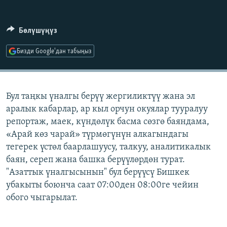
ОНЛАЙН ШЕРИНЕ
ЭЖЕ-СИҢДИЛЕР
АЗАТТЫК+
Бөлүшүңүз
ЫҢГАЙСЫЗ СУРООЛОР
Бизди Google'дан табыңыз
ЭЕ/АРнун бардык сайттары
Бул таңкы үналгы берүү жергиликтүү жана эл
аралык кабарлар, ар кыл орчун окуялар тууралуу
репортаж, маек, күндөлүк басма сөзгө баяндама,
«Арай көз чарай» түрмөгүнүн алкагындагы
тегерек үстөл баарлашуусу, талкуу, аналитикалык
баян, сереп жана башка берүүлөрдөн турат.
"Азаттык үналгысынын" бул берүүсү Бишкек
убакыты боюнча саат 07:00ден 08:00ге чейин
обого чыгарылат.