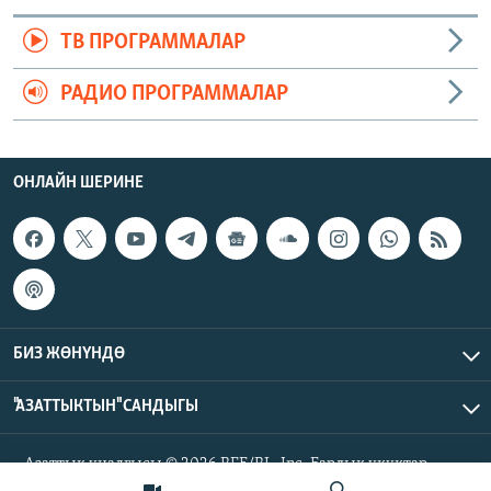
ТВ ПРОГРАММАЛАР
РАДИО ПРОГРАММАЛАР
ОНЛАЙН ШЕРИНЕ
БИЗ ЖӨНҮНДӨ
"АЗАТТЫКТЫН" САНДЫГЫ
Азаттык үналгысы © 2026 RFE/RL, Inc. Бардык укуктар
корголгон.