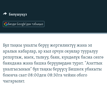
ОНЛАЙН ШЕРИНЕ
ЭЖЕ-СИҢДИЛЕР
АЗАТТЫК+
Бөлүшүңүз
ЫҢГАЙСЫЗ СУРООЛОР
Бизди Google'дан табыңыз
ЭЕ/АРнун бардык сайттары
Бул таңкы үналгы берүү жергиликтүү жана эл
аралык кабарлар, ар кыл орчун окуялар тууралуу
репортаж, маек, талкуу, баян, күндөлүк басма сөзгө
баяндама жана башка берүүлөрдөн турат. "Азаттык
үналгысынын" бул таңкы берүүсү Бишкек убакыты
боюнча саат 08:00ден 08:30га чейин обого
чыгарылат.