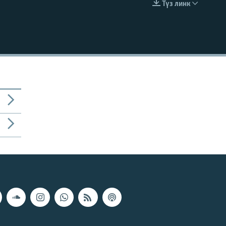
Түз линк
EMBED