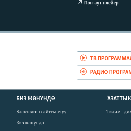
ЭЖЕ-СИҢДИЛЕР
Поп-аут плейер
АЗАТТЫК+
ЫҢГАЙСЫЗ СУРООЛОР
ТВ ПРОГРАММА
РАДИО ПРОГРА
БИЗ ЖӨНҮНДӨ
"АЗАТТЫ
Блоктолгон сайтты ачуу
Тилим - ди
Биз жөнүндө