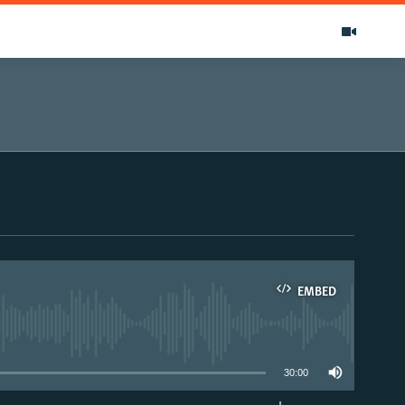
EMBED
able
30:00